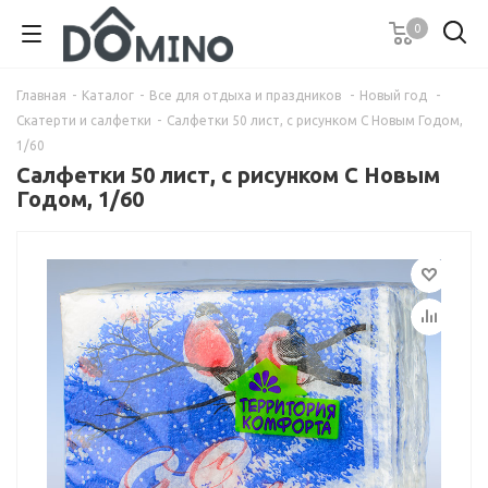
0
Главная
-
Каталог
-
Все для отдыха и праздников
-
Новый год
-
Скатерти и салфетки
-
Салфетки 50 лист, с рисунком С Новым Годом,
1/60
Салфетки 50 лист, с рисунком С Новым
Годом, 1/60