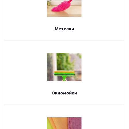
Метелки
Окномойки