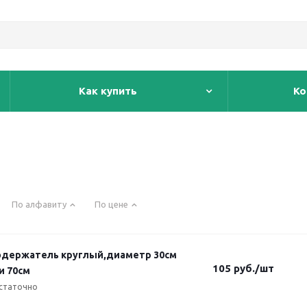
Как купить
Ко
По алфавиту
По цене
одержатель круглый,диаметр 30см
105
руб.
/шт
и 70см
статочно