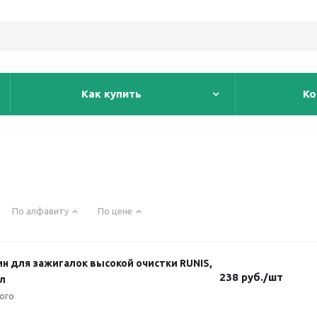
Как купить
Ко
По алфавиту
По цене
ин для зажигалок высокой очистки RUNIS,
238
руб.
/шт
мл
ого