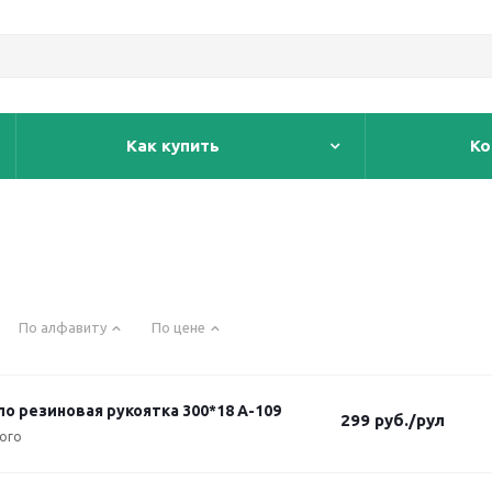
Как купить
Ко
По алфавиту
По цене
о резиновая рукоятка 300*18 А-109
299
руб.
/рул
ого