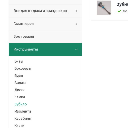
Зубил
Все для отдыха и праздников
До
Галантерея
Зоотовары
Инструменты
Биты
Бокорезы
Буры
Валики
Диски
Замки
Зубило
Изолента
Карабины
Кисти