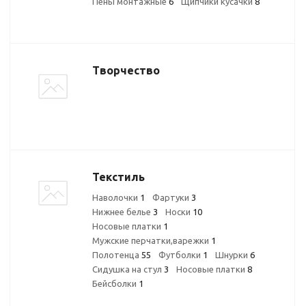
Пены монтажные
6
Щипчики кусачки
8
Творчество
Текстиль
Наволочки
1
Фартуки
3
Нижнее белье
3
Носки
10
Носовые платки
1
Мужские перчатки,варежки
1
Полотенца
55
Футболки
1
Шнурки
6
Сидушка на стул
3
Носовые платки
8
Бейсболки
1