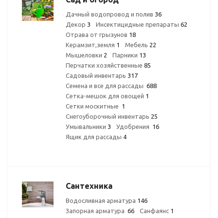
Дачный водопровод и полив
36
Декор
3
Инсектицидные препараты
62
Отрава от грызунов
18
Керамзит,земля
1
Мебель
22
Мышеловки
2
Парники
13
Перчатки хозяйственные
85
Садовый инвентарь
317
Семена и все для рассады
688
Сетка-мешок для овощей
1
Сетки москитные
1
Снегоуборочный инвентарь
25
Умывальники
3
Удобрения
16
Ящик для рассады
4
Сантехника
Водосливная арматура
146
Запорная арматура
66
Санфаянс
1