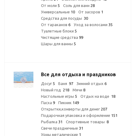
От моли
5
Соль для ванн
28
Универсальные
10
От засоров
1
Средства для посуды
30
От тараканов
6
Уход за волосами
35
Туалетные блоки
5
Чистящие средства
99
Шары для ванны
5
Все для отдыха и праздников
Досуг
5
Баня
97
Зимний отдых
6
Новый год
218
Мячи
8
Настольные игры
5
Отдых на воде
18
Пасха
9
Пикник
149
Открытки,конверты для денег
207
Подарочная упаковка и оформление
151
Рыбалка
31
Спортивные товары
8
Свечи праздничные
31
Урны металические
1