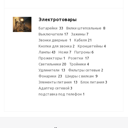
Электротовары
Батарейки
33
Вилки штепсельные
8
Выключатели
17
Зажимы
7
Звонки дверные
1
Кабеля
21
Кнопки для звонка
2
Кроншетейны
4
Лампы
43
Ножи
7
Патроны
6
Прожекторы
1
Розетки
17
Светильники
20
Тройники
4
Удлинители
13
Фильтры сетевые
2
Фонарики
23
Шнуры с вилкам
9
Элементы питания
13
Блок питания
3
Адаптер сетевой
3
подставка под телефон
1