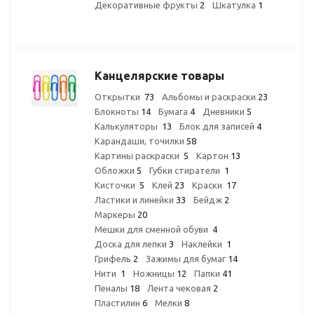
Декоративные фрукты
2
Шкатулка
1
Канцелярские товары
Открытки
73
Альбомы и раскраски
23
Блокноты
14
Бумага
4
Дневники
5
Калькуляторы
13
Блок для записей
4
Карандаши, точилки
58
Картины раскраски
5
Картон
13
Обложки
5
Губки стиратели
1
Кисточки
5
Клей
23
Краски
17
Ластики и линейки
33
Бейдж
2
Маркеры
20
Мешки для сменной обуви
4
Доска для лепки
3
Наклейки
1
Грифель
2
Зажимы для бумаг
14
Нити
1
Ножницы
12
Папки
41
Пеналы
18
Лента чековая
2
Пластилин
6
Мелки
8