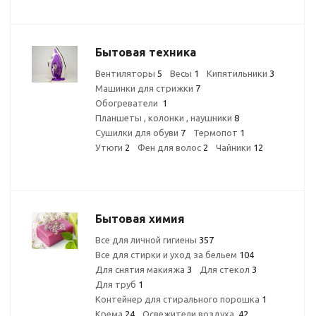
Бытовая техника
Вентиляторы
5
Весы
1
Кипятильники
3
Машинки для стрижки
7
Обогреватели
1
Планшеты , колонки , наушники
8
Сушилки для обуви
7
Термопот
1
Утюги
2
Фен для волос
2
Чайники
12
Бытовая химия
Все для личной гигиены
357
Все для стирки и уход за бельем
104
Для снятия макияжа
3
Для стекол
3
Для труб
1
Контейнер для стирального порошка
1
Крема
24
Освежители воздуха
42