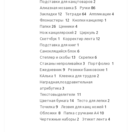
Подставки для канцтоваров
2
Алмазная мозаика
5
Ручки
86
Закладки
12
Тетради
64
Аппликации
4
Фломастеры
12
Кнопки канцеляр
1
Папки
26
Ценники
4
Нож канцелярский
2
Циркуль
2
Скетчбук
1
Корректир лента
12
Подставка для книг
1
Самоклящийся блок
6
Степлер и скобы
13
Скрепки
6
Стаканы непроливайки
3
Портфолио
1
Ежедневник
9
Резинки банковские
1
КАлька
1
Клеенка для трудов
2
Наградная,поздравительная
атрибутика
3
Текстовыделители
11
Цветная бумага
14
Тесто для лепки
2
Точилка
9
Лезвия для канц ножей
1
Обложки
8
Папка с ручками А4
10
Чертежные наборы
2
Этикет лента
4