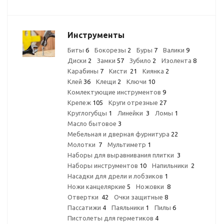
Инструменты
Биты
6
Бокорезы
2
Буры
7
Валики
9
Диски
2
Замки
57
Зубило
2
Изолента
8
Карабины
7
Кисти
21
Киянка
2
Клей
36
Клещи
2
Ключи
10
Комлектующие инструментов
9
Крепеж
105
Круги отрезные
27
Круглогубцы
1
Линейки
3
Ломы
1
Масло бытовое
3
Мебельная и дверная фурнитура
22
Молотки
7
Мультиметр
1
Наборы для выравнивания плитки
3
Наборы инструментов
10
Напильники
2
Насадки для дрели и лобзиков
1
Ножи канцеляркие
5
Ножовки
8
Отвертки
42
Очки защитные
8
Пассатижи
4
Паяльники
1
Пилы
6
Пистолеты для герметиков
4