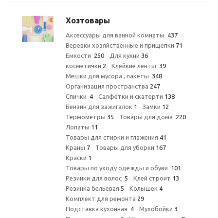
Хозтовары
Аксессуары для ванной комнаты
437
Веревки хозяйственные и прищепки
71
Емкости
250
Для кухни
36
косметички
2
Клейкие ленты
39
Мешки для мусора , пакеты
348
Организация пространства
247
Спички
4
Салфетки и скатерти
138
Бензин для зажигалок
1
Замки
12
Термометры
35
Товары для дома
220
Лопаты
11
Товары для стирки и глажения
41
Краны
7
Товары для уборки
167
Краски
1
Товары по уходу одежды и обуви
101
Резинки для волос
5
Клей строит
13
Резинка бельевая
5
Колышек
4
Комплект для ремонта
29
Подставка кухонная
4
Мухобойки
3