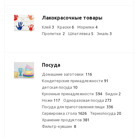
Лакокрасочные товары
Клей
3
Краски
6
Морилки
4
Пропитки
2
Шпатлёвка
5
Эмаль
3
Посуда
Домашние заготовки
116
Кондитерские принадлежности
91
детская посуда
10
Кухонные принадлежности
594
Бидон
2
Ножи
117
Одноразовая посуда
273
Посуда для приготовления пищи
336
Сервировка стола
1626
Термопосуда
20
Хранение продуктов
381
Фильтр-кувшин
8