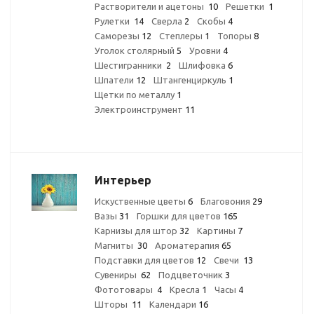
Растворители и ацетоны
10
Решетки
1
Рулетки
14
Сверла
2
Скобы
4
Саморезы
12
Степлеры
1
Топоры
8
Уголок столярный
5
Уровни
4
Шестигранники
2
Шлифовка
6
Шпатели
12
Штангенциркуль
1
Щетки по металлу
1
Электроинструмент
11
Интерьер
Искуственные цветы
6
Благовония
29
Вазы
31
Горшки для цветов
165
Карнизы для штор
32
Картины
7
Магниты
30
Ароматерапия
65
Подставки для цветов
12
Свечи
13
Сувениры
62
Подцветочник
3
Фототовары
4
Кресла
1
Часы
4
Шторы
11
Календари
16