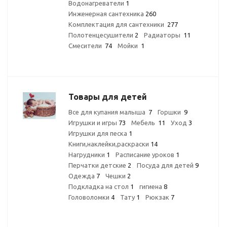
Водонагреватели
1
Инженерная сантехника
260
Комплектация для сантехники
277
Полотенцесушители
2
Радиаторы
11
Смесители
74
Мойки
1
Товары для детей
Все для купания малыша
7
Горшки
9
Игрушки и игры
73
Мебель
11
Уход
3
Игрушки для песка
1
Книги,наклейки,раскраски
14
Нагрудники
1
Расписание уроков
1
Перчатки детские
2
Посуда для детей
9
Одежда
7
Чешки
2
Подкладка на стол
1
гигиена
8
Головоломки
4
Тату
1
Рюкзак
7