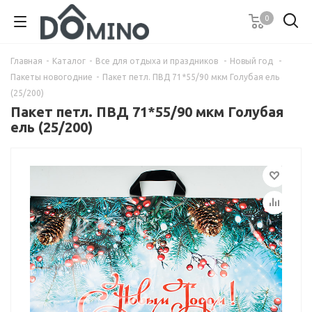
0
Главная
-
Каталог
-
Все для отдыха и праздников
-
Новый год
-
Пакеты новогодние
-
Пакет петл. ПВД 71*55/90 мкм Голубая ель
(25/200)
Пакет петл. ПВД 71*55/90 мкм Голубая
ель (25/200)