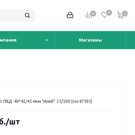
0
0
0
0
мпания
Магазины
л. ПВД 40*42/45 мкм "Иней" 25/500 (soc47595)
б.
/шт