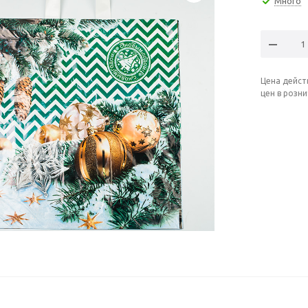
Много
Цена дейст
цен в розн