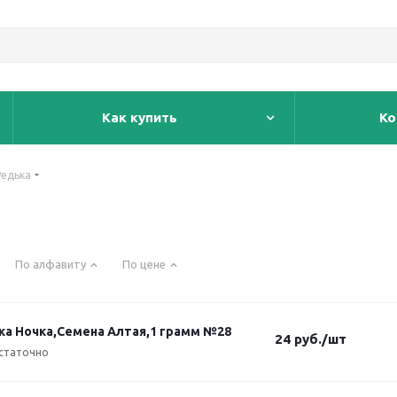
Как купить
Ко
Редька
По алфавиту
По цене
ка Ночка,Семена Алтая,1 грамм №28
24
руб.
/шт
статочно