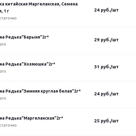
ка китайская Маргеланская, Семена
24
руб.
/шт
, 1 г
статочно
на Редька"Барыня"2г*
29
руб.
/шт
ого
на Редька"Хозяюшка"2г*
31
руб.
/шт
ого
на Редька"Зимняя круглая белая"2г*
24
руб.
/шт
ого
на Редька"Маргеланская"2г*
25
руб.
/шт
статочно