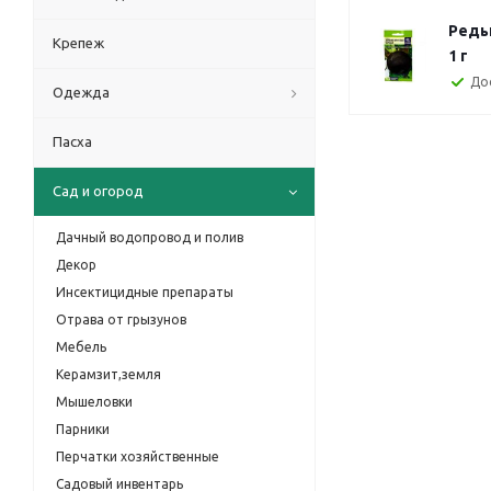
Редь
Крепеж
1 г
До
Одежда
Пасха
Сад и огород
Дачный водопровод и полив
Декор
Инсектицидные препараты
Отрава от грызунов
Мебель
Керамзит,земля
Мышеловки
Парники
Перчатки хозяйственные
Садовый инвентарь