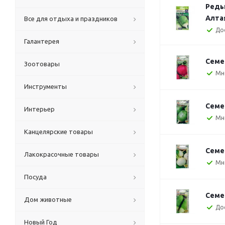
Редь
Алтая
Все для отдыха и праздников
До
Галантерея
Семе
Зоотовары
Мн
Инструменты
Семе
Интерьер
Мн
Канцелярские товары
Семе
Лакокрасочные товары
Мн
Посуда
Семе
Дом животные
До
Новый Год