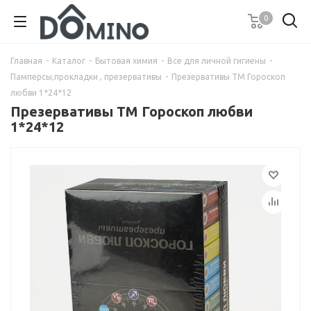
0
Главная
-
Каталог
-
Бытовая химия
-
Все для личной гигиены
-
Памперсы,прокладки , презервативы
-
Презервативы ТМ Гороскоп
любви 1*24*12
Презервативы ТМ Гороскоп любви
1*24*12