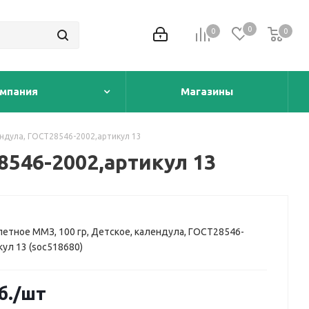
0
0
0
0
мпания
Магазины
ндула, ГОСТ28546-2002,артикул 13
8546-2002,артикул 13
етное ММЗ, 100 гр, Детское, календула, ГОСТ28546-
кул 13 (soc518680)
б.
/шт