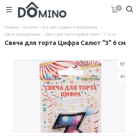
0
Главная
-
Каталог
-
Все для отдыха и праздников
-
Свечи праздничные
-
Свеча для торта Цифра Салют "3" 6 см
Свеча для торта Цифра Салют "3" 6 см