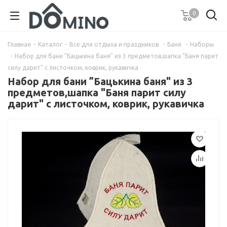
0
Главная
-
Каталог
-
Все для отдыха и праздников
-
Баня
-
Наборы
-
Набор для бани ”Бацькина баня" из 3 предметов,шапка "Баня парит
силу дарит" с листочком, коврик, рукавичка
Набор для бани ”Бацькина баня" из 3
предметов,шапка "Баня парит силу
дарит" с листочком, коврик, рукавичка