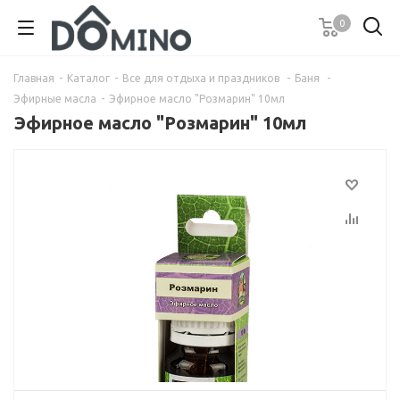
0
Главная
-
Каталог
-
Все для отдыха и праздников
-
Баня
-
Эфирные масла
-
Эфирное масло "Розмарин" 10мл
Эфирное масло "Розмарин" 10мл