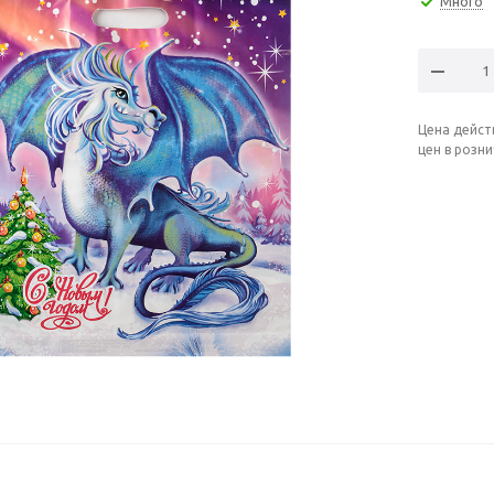
Много
Цена дейст
цен в розн