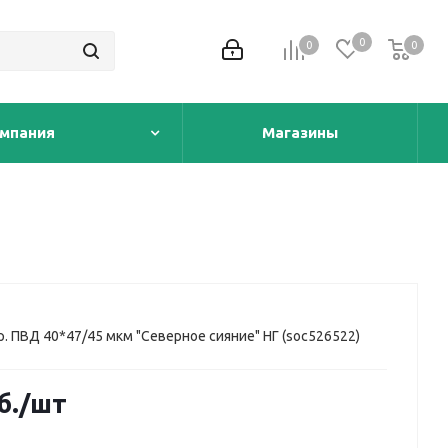
0
0
0
0
мпания
Магазины
р. ПВД 40*47/45 мкм "Северное сияние" НГ (soc526522)
б.
/шт