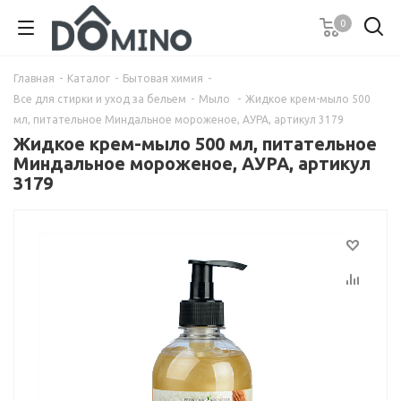
0
Главная
-
Каталог
-
Бытовая химия
-
Все для стирки и уход за бельем
-
Мыло
-
Жидкое крем-мыло 500
мл, питательное Миндальное мороженое, АУРА, артикул 3179
Жидкое крем-мыло 500 мл, питательное
Миндальное мороженое, АУРА, артикул
3179