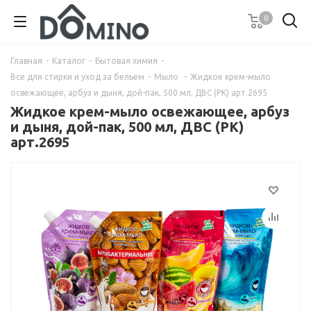
0
Главная
-
Каталог
-
Бытовая химия
-
Все для стирки и уход за бельем
-
Мыло
-
Жидкое крем-мыло
освежающее, арбуз и дыня, дой-пак, 500 мл, ДВС (РК) арт.2695
Жидкое крем-мыло освежающее, арбуз
и дыня, дой-пак, 500 мл, ДВС (РК)
арт.2695