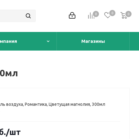
0
0
0
0
мпания
Магазины
00мл
ь воздуха, Романтика, Цветущая магнолия, 300мл
)
б.
/шт