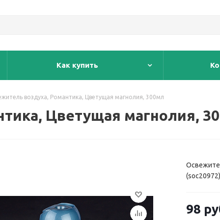
Как купить
Ко
ежитель воздуха, Романтика, Цветущая магнолия, 300мл
нтика, Цветущая магнолия, 3
Освежител
(soc20972
98
ру