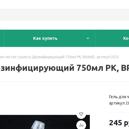
Как купить
Ко
для чистки туалета Дезинфицирующий 750мл РК, BRAND, артикул 2023
езинфицирующий 750мл РК, B
Гель для 
артикул 2
245
р