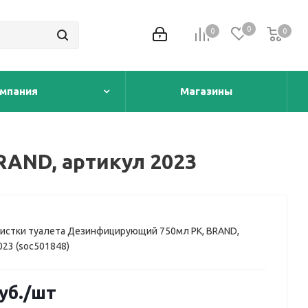
0
0
0
0
мпания
Магазины
RAND, артикул 2023
чистки туалета Дезинфицирующий 750мл РК, BRAND,
023 (soc501848)
уб.
/шт