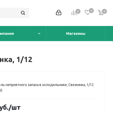
0
0
0
0
мпания
Магазины
ка, 1/12
ль неприятного запаха в холодильнике, Свежинка, 1/12
0)
уб.
/шт