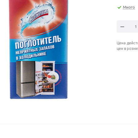
Много
Цена дейст
цен в розн