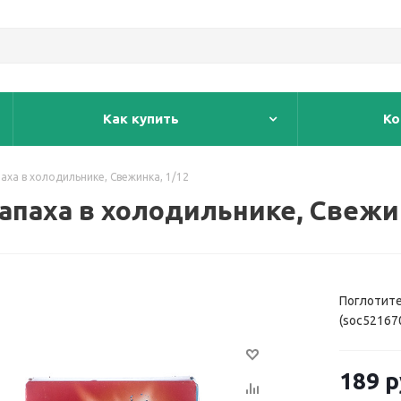
Как купить
Ко
аха в холодильнике, Свежинка, 1/12
апаха в холодильнике, Свежин
Поглотите
(soc52167
189
р