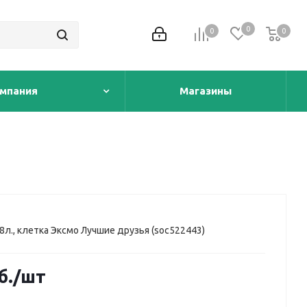
0
0
0
0
мпания
Магазины
8л., клетка Эксмо Лучшие друзья (soc522443)
б.
/шт